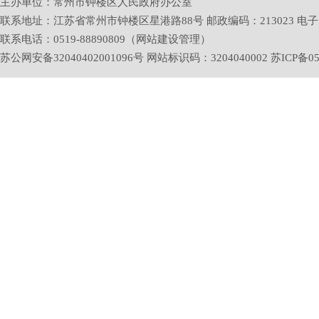
主办单位：常州市钟楼区人民政府办公室
联系地址：江苏省常州市钟楼区星港路88号 邮政编码：213023 电子邮箱：zlq
联系电话：0519-88890809（网站建设管理）
苏公网安备32040402001096号 网站标识码：3204040002
苏ICP备05