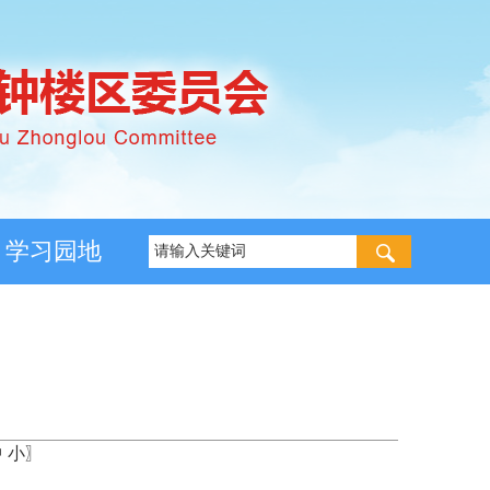
学习园地
中
小
〗