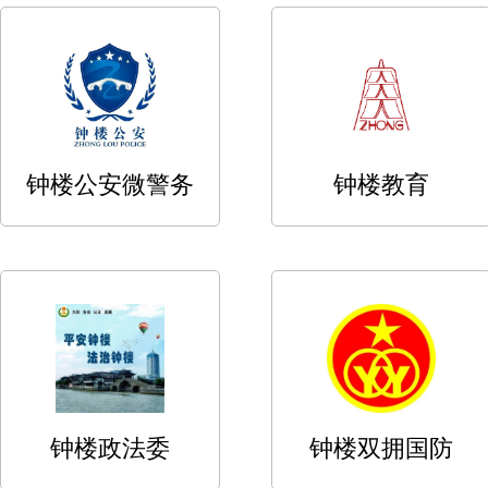
钟楼公安微警务
钟楼教育
钟楼政法委
钟楼双拥国防