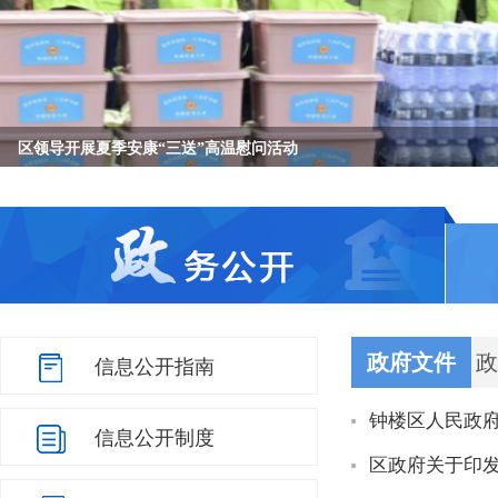
区领导走访调研工业企业
区领导开展夏季安康“三送”高温慰问活动
“做精老城区、做强经开区、做大高新区”三年行动计划动
十二届区委常委会召开第一次会议暨“履新第一课”专题学
区四套班子领导开展“八一”拥军慰问活动
中国共产党常州市钟楼区第十二届委员会第一次全体会议召
null
null
null
null
null
null
政府文件
政
信息公开指南
钟楼区人民政
信息公开制度
区政府关于印