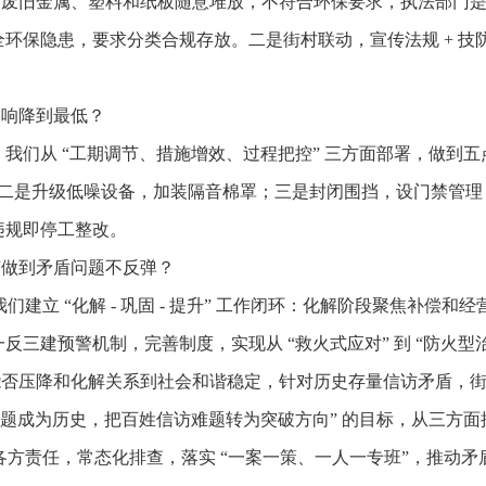
场废旧金属、塑料和纸板随意堆放，不符合环保要求，执法部门
环保隐患，要求分类合规存放。二是街村联动，宣传法规 + 技
影响降到最低？
我们从 “工期调节、措施增效、过程把控” 三方面部署，做到
案；二是升级低噪设备，加装隔音棉罩；三是封闭围挡，设门禁管
违规即停工整改。
何做到矛盾问题不反弹？
们建立 “化解 - 巩固 - 提升” 工作闭环：化解阶段聚焦补
三建预警机制，完善制度，实现从 “救火式应对” 到 “防火型治
能否压降和化解关系到社会和谐稳定，针对历史存量信访矛盾，
问题成为历史，把百姓信访难题转为突破方向” 的目标，从三方
确各方责任，常态化排查，落实 “一案一策、一人一专班”，推动