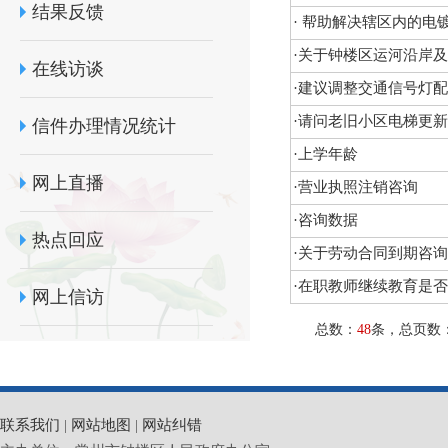
结果反馈
·
帮助解决辖区内的电
·
关于钟楼区运河沿岸及
在线访谈
·
建议调整交通信号灯配
·
请问老旧小区电梯更新
信件办理情况统计
·
上学年龄
网上直播
·
营业执照注销咨询
·
咨询数据
热点回应
·
关于劳动合同到期咨询
·
在职教师继续教育是否
网上信访
总数：
48
条，总页数
联系我们
|
网站地图
|
网站纠错