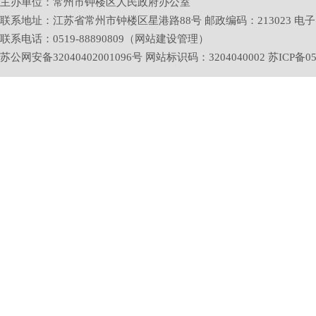
主办单位：常州市钟楼区人民政府办公室
联系地址：江苏省常州市钟楼区星港路88号 邮政编码：213023 电子邮箱：zlq
联系电话：0519-88890809（网站建设管理）
苏公网安备32040402001096号 网站标识码：3204040002
苏ICP备05