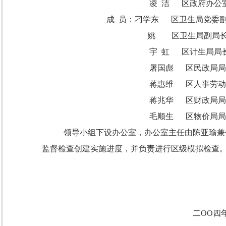
凌 洁 区政府办公
成 员：刁学东 区卫生局党委
姚 区卫生局副局
宇 虹 区计生局局
屠国彪 区民政局局
蒋惠维 区人事劳动
蒋兆华 区财政局局
毛顺生 区物价局局
领导小组下设办公室，办公室主任由陈亚瑜兼
监督检查创建实施进度，并负责进行区级模拟检查
二OO四