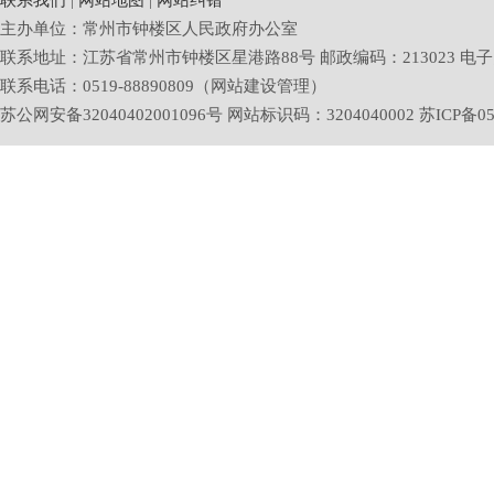
联系我们
|
网站地图
|
网站纠错
主办单位：常州市钟楼区人民政府办公室
联系地址：江苏省常州市钟楼区星港路88号 邮政编码：213023 电子邮箱：zlq
联系电话：0519-88890809（网站建设管理）
苏公网安备32040402001096号 网站标识码：3204040002
苏ICP备05