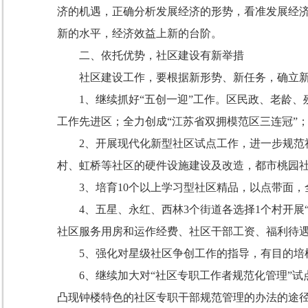
济的机遇，正确分析发展经济的形势，看准发展经
新的水平，经济效益上新的台阶。
二、依托优势，社区建设有新举措
社区建设工作，要根据新形势、新任务，确立新
1
、继续抓好“五创一迎”工作。区民政、老龄
工作先进区；全力创成“江苏省双拥模范区三连冠”；
2
、开展现代化新型社区试点工作，进一步规范
村、虹桥等社区的硬件设施建设及改造，都市桃园
3
、培育
10个以上学习型社区精品，以点带面，
4
、五星、永红、西林
3个街道各选择
1
个村开展
社区服务用房和运作经费、社区干部工资、福利待
5
、强化对星级社区争创工作的指导，有目的培
6
、继续加大对“社区专职工作者规范化管理”
凸现钟楼特色的社区专职干部规范管理的办法的途