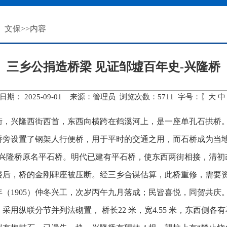
文保
>>内容
三乡公捐造桥梁 见证邹墟百年史-兴隆桥
日期： 2025-09-01 来源：管理员 浏览次数：
5711
字号：〖
大
中
街，兴隆西街西首，东西向横跨在鹤溪河上，是一座单孔石拱桥
桥旁设置了钢架人行便桥，用于平时的交通之用，而石桥成为当
“兴隆桥原名平石桥。明代已建有平石桥，使东西两街相接，清初
桥楼后，桥的金刚碑座被压断。经三乡合谋估算，此桥重修，需要
年
（1905）仲冬兴工，次岁丙午九月落成；民皆喜悦，同贺共庆。
采用纵联分节并列法砌置， 桥长22 米，宽4.55 米，东西侧各