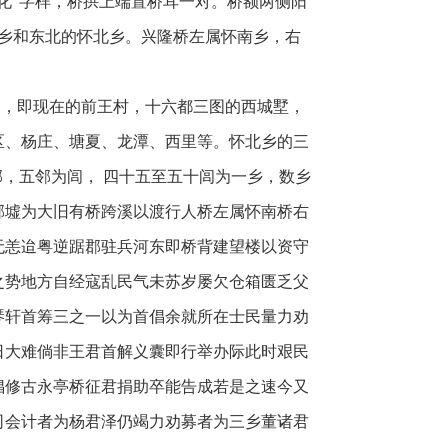
烧化”字样，桥拱上端置桥耳一对。桥额两侧阳
乡和
东北的怀北乡。兴隆桥左属怀南乡，右
图，即现在的前王村，十六都三图的西城墅，
区、杨庄、塘夏、龙潭、西里等。怀北乡的三
邻，五邻为闾， 四十五至五十闾为一乡，数乡
邹墟为大旧有桥跨溪以渡行人桥左属怀南桥右
无恙迨粤逆踞郡驻兵河东即桥背建望楼以资守
之势地方自经寇乱民气未苏岁屡欠仓箱匮乏父
琴轩
首筹三之一以为首倡余就所在士民量力劝
日大难倘非王君首解义囊即行举办际此时艰民
倡修古永亭桥征君捐助卒能告成若是之速今又
司会计者为杨君泽仍竭力劝募者为三乡董诸君