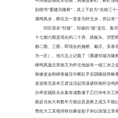
中间铺设独轮车石条，两侧置桥栏，桥栏顶端
刻楷书“重建兴隆桥”，其上下款为“光绪三十
属鸣凤乡，桥往北一里多为怀北乡，所以有“
邹区原名“邹墟”，邹墟的“墟”是住、
十七都六图是现在的二十房、跳板头、洪墅
都二图、三图，即现在的施桥、戴庄、安基等地
为一区）。
地方志上记载了《重建邹墟兴隆
棣鸣凤迤北里馀又为怀北地故有一镇三乡之
御遂使金刚碑座被压中断乱平后因陋就简略
老咨嗟无策幸王君汝湻起而谋诸怀南怀北
鸣
办率皆踊跃乐从集有成数遂于乙巳仲冬兴工
困必当矣大有数年方能议及是桥之成又不能
赞此大工其视持财自豪徒贻子孙以游荡之资