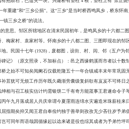
有抱鼓石，已遗失一块。兴隆桥有望柱 4 根，望柱上有“禁止
一年重建”和“三乡公捐”。这“三乡”是当时桥西鸣凤乡，桥东怀南
一镇三乡之桥”的说法。
集市的意思。邹区所辖地区在清末民国初年，是鸣凤乡的十六都二
桥、梅家村、袁家村等。怀南乡的十八都二图、三图即现在的邹
。民国十七年 (1928)，废都图，设街、村、闾、邻（五户为
桥碑记》（原文照录，不加标点）：
邑之西缘鹤溪而市者以十数
谚桥之始不可知矣阅阑石仅载乾隆五十一年合镇咸丰末年常巩固
事补苴犹
可无烦工作历年既久磡渐旁囊级复斜欹有岌岌不可终日
凤绅相与召工核实估计约需银饼二千有奇方能荿事王君遂命令子
阅丙午九月落成居人共庆幸谓今夏霪雨连绵水灾遍造米珠薪桂来
以屈指期矣抑又闻王君自奉俭约独于善举则孜孜无少吝往岁予弟
者岂可同年而语哉因循缘起以谂来诸是役也综其成者为予弟竹坪