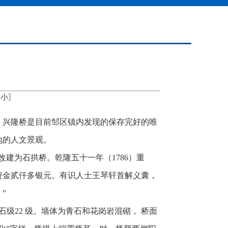
小
〗
。兴隆桥是目前邹区镇内发现的保存完好的唯
地的人文景观。
改建为石拱桥。乾隆五十一年
（1786）重
资金贰仟多银元。有识人士王琴轩首解义囊，
”
有石级22 级。墙体为青石和花岗岩混砌， 桥面