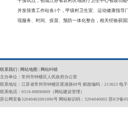
干预试点，创成江苏省农村区域医疗卫生中心省级功能
并发筛查工作站各1个，甲级村卫生室、运动健康指导门
现服务、时间、疫苗、预防一体化整合，相关经验获国
联系我们
|
网站地图
|
网站纠错
主办单位：常州市钟楼区人民政府办公室
联系地址：江苏省常州市钟楼区星港路88号 邮政编码：213023 电子邮箱：zlq
联系电话：0519-88890809（网站建设管理）
苏公网安备32040402001096号 网站标识码：3204040002
苏ICP备05