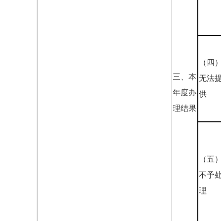
（四
三、本
无法
年度办
供
理结果
（五
不予
理