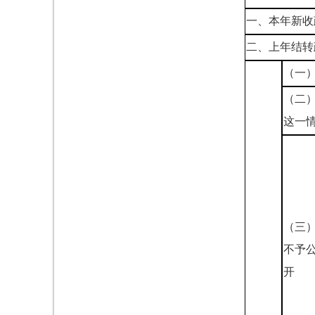
一、本年新收
二、上年结转
（一
（二
这一
（三
不予
开