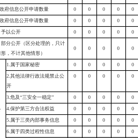
政府信息公开申请数量
0
0
0
0
0
政府信息公开申请数量
0
0
0
0
0
）予以公开
0
0
0
0
0
）部分公开（区分处理的，只计
0
0
0
0
0
情形，不计其他情形）
1.属于国家秘密
0
0
0
0
0
2.其他法律行政法规禁止公
0
0
0
0
0
开
3.危及“三安全一稳定”
0
0
0
0
0
）
4.保护第三方合法权益
0
0
0
0
0
公
5.属于三类内部事务信息
0
0
0
0
0
6.属于四类过程性信息
0
0
0
0
0