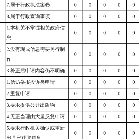
7.属于行政执法案卷
0
0
0
0
0
8.属于行政查询事项
0
0
0
0
0
1.本机关不掌握相关政府信
0
0
0
0
0
息
）
提
2.没有现成信息需要另行制
0
0
0
0
0
作
3.补正后申请内容仍不明确
0
0
0
0
0
1.信访举报投诉类申请
0
0
0
0
0
2.重复申请
0
0
0
0
0
）
3.要求提供公开出版物
0
0
0
0
0
处
4.无正当理由大量反复申请
0
0
0
0
0
5.要求行政机关确认或重新
0
0
0
0
0
出具已获取信息