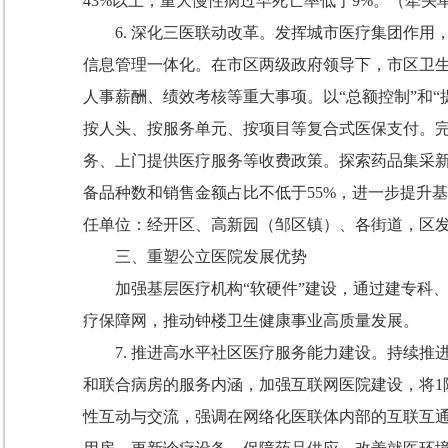
43%
以上，重大慢性病过早死亡率低于
9%
。
（牵头
6.
深化三医联动改革。
发挥城市医疗集团作用
信息管理一体化。在市区两级政府领导下，市区卫
人事薪酬、绩效考核等重大事项。以
“
总额控制
”
和
“
按人头、按服务单元、按项目等复合式医保支付。
务、上门提供医疗服务等收费政策
。探索药品集采
备品种数和销售金额占比不低于
55%
，进一步提升基
任单位：经开区、高新园（邹区镇）、各街道，区
三、重塑公立医院发展优势
加强基层医疗机构
“
软硬件
”
建设，通过建专科
疗保障网，推动钟楼卫生健康事业高质量发展。
7.
推进高水平社区医疗服务能力建设。
持续推
和联合病房的服务内涵，加强互联网医院建设，
将
1
性互动与交流，强调在网络化医联体内部的互联互