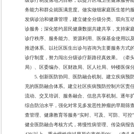
级诊疗制度落地为目标，以提升区域卫生健康服务
务能力和群众就医满意度。做实做细家庭医生签约
发病诊治和健康管理，建立健全分级分类、双向互
诊服务；深化签约居民健康数据共建共享，支持家
诊疗秩序、服务能力、资源利用、医保基金使用以
推进体系、以社区医生出诊与咨询为主要服务方式
诊疗制度，
努力闯出分级诊疗新路径真效果。
（牵
局）、区委编办、区财政局、区人社局、钟楼医保
5.
创新医防协同、医防融合机制。
建立疾病预
充的医防融合体系。建立社区疾病预防控制片区责
流动、交叉培训、服务融合、信息共享机制。逐年
综合防治水平，强化对常见多发恶性肿瘤的早期筛
查管理、健康教育等服务
“
实时、可及、可防、可控
健全医防融合考核方式，将慢性病管理、传染病报