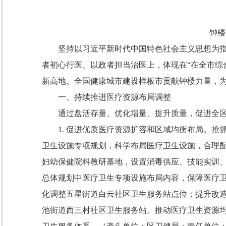
钟楼
坚持以习近平新时代中国特色社会主义思想为
者初心行医、以政者担当治医上，
体现在
“
在全市综
新高地、全国健康城市建设样板市贡献钟楼力量，
一、持续推进
医疗资源
布局调整
通过盘活存量、优化增量、提升质量，促进全
1.
促进优质医疗资源扩容和区域均衡布局。
抢
卫生设施专项规划，科学布局医疗卫生设施，合理
妇幼保健院科教研基地，设置消毒供应、技能实训
总体规划中医疗卫生专项设施布局内容，保障医疗
化调整五星街道白云社区卫生服务站点位；提升改
池街道西三村社区卫生服务站。推动医疗卫生资源