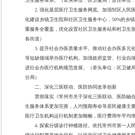
卫生服务体系。
（牵头单位：区卫健局；责任单位
2.
强化基层医疗卫生服务网底。
加强邹区人民
化建设乡镇卫生院和社区卫生服务中心，
50%
的乡镇
重服务全覆盖，优化设置社区卫生服务站和村卫生
各街道）
3.
提升社会办医质量水平。
推动社会办医多元
等短缺领域举办医疗机构。加强政府监管、行业自
进社会办医疗机构规范发展。
（牵头单位：区卫健
分局）
二、
深化三医联动、医防协同改革创新
贯彻落实《常州市关于深化三医联动、医防融
生服务体系更加完善，人均预期寿命等居民健康主
医疗卫生机构运行机制更加顺畅，医疗费用年平均
4.
探索分级诊疗钟楼路径。
依托常州市第一人