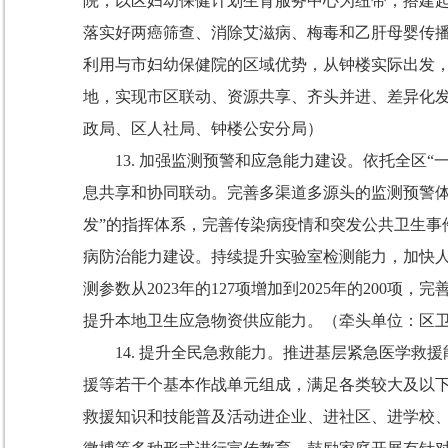
院，以区妇幼保健计划生育服务中心为纽带，搭建
落实好两癌筛查、消除艾滋病、梅毒和乙肝母婴传
利用与市妇幼保健院的区域优势，从钟楼实际出发
地，实现市区联动、资源共享、齐头并进、差异化
政局、区人社局、
钟楼公安分局
）
13.
加强监测预警和应急能力建设。
依托全区
“
息共享和协同联动。完善多渠道多源头的监测预警
发
”
的指挥体系，完善传染病疫情和突发公共卫生事
病防治能力建设。持续提升实验室检测能力，加快
测参数从
2023
年的
127
项增加到
2025
年的
200
项，完
提升本地卫生应急物资供应能力。
（牵头单位：区
14.
提升全民急救能力。
推进基层紧急医学救援
援等若干个基本作战单元组成，满足各类较大及以
救援知识和技能普及活动进企业、进社区、进学校