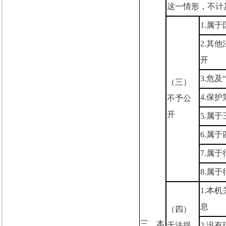
这一情形，不计
1.
属于
2.
其他
开
3.
危及
“
（三）
4.
保护
不予公
开
5.
属于
6.
属于
7.
属于
8.
属于
1.
本机
息
（四）
三、本
无法提
2.
没有