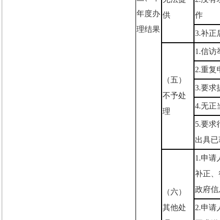
年度办
供
作
理结果
3.
补正
1.
信访
2.
重复
（五）
3.
要求
不予处
4.
无正
理
5.
要求
出具已
1.
申请
补正、
政府信
（六）
其他处
2.
申请