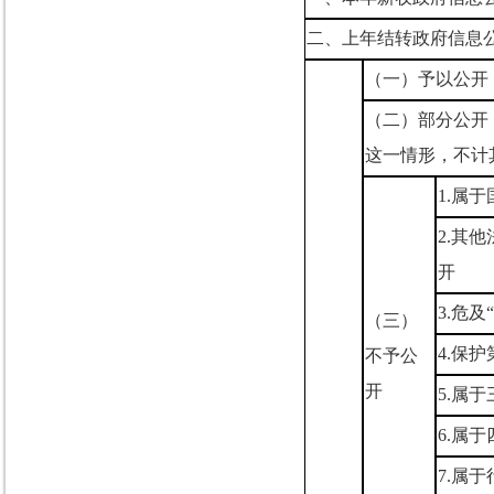
二、上年结转政府信息
（一）予以公开
（二）部分公开
这一情形，不计
1.
属于
2.
其他
开
3.
危及
“
（三）
4.
保护
不予公
开
5.
属于
6.
属于
7.
属于