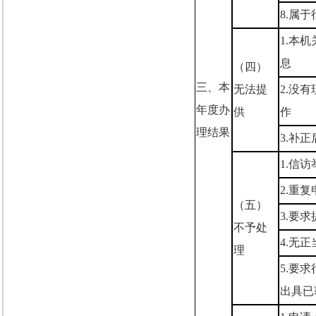
8.
属于
1.
本机
息
（四）
三、本
无法提
2.
没有
年度办
供
作
理结果
3.
补正
1.
信访
2.
重复
（五）
3.
要求
不予处
4.
无正
理
5.
要求
出具已