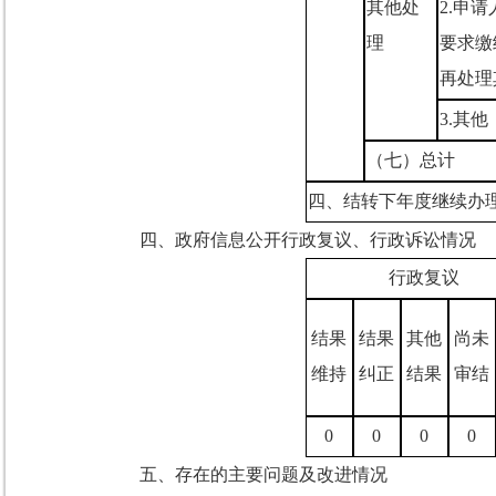
其他处
2.
申请
理
要求缴
再处理
3.
其他
（七）总计
四、结转下年度继续办
四、
政府信息公开行政复议、行政诉讼情况
行政复议
结果
结果
其他
尚未
维持
纠正
结果
审结
0
0
0
0
五、存在的主要问题及改进情况