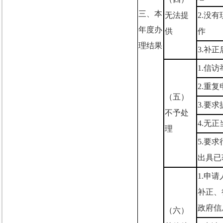
三、本
无法提
2.
没有
年度办
供
作
理结果
3.
补正
1.
信访
2.
重复
（五）
3.
要求
不予处
4.
无正
理
5.
要求
出具已
1.
申请
补正、
政府信
（六）