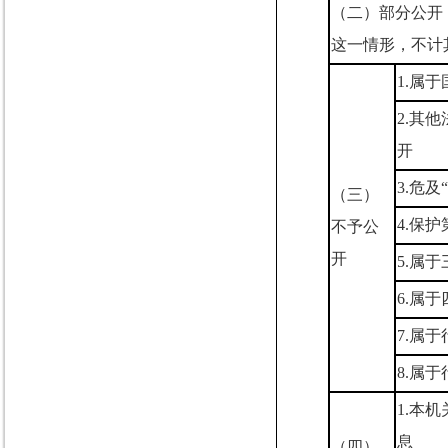
（二）部分公开
这一情形，不计
1.
属于
2.
其他
开
3.
危及
“
（三）
4.
保护
不予公
开
5.
属于
6.
属于
7.
属于
8.
属于
1.
本机
息
（四）