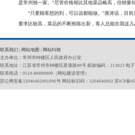
是常州独一家。“尽管价格相比其他菜品略高，但销量却
“只要顾客想的到，可以说都能做。”唐涛说，目前
要求比较高，菜品的不断推陈出新，客人总能在我这儿感
联系我们
|
网站地图
|
网站纠错
主办单位：常州市钟楼区人民政府办公室
联系地址：江苏省常州市钟楼区星港路88号 邮政编码：213023 电子邮箱：zlq
联系电话：0519-88890809（网站建设管理）
苏公网安备32040402001096号 网站标识码：3204040002
苏ICP备05