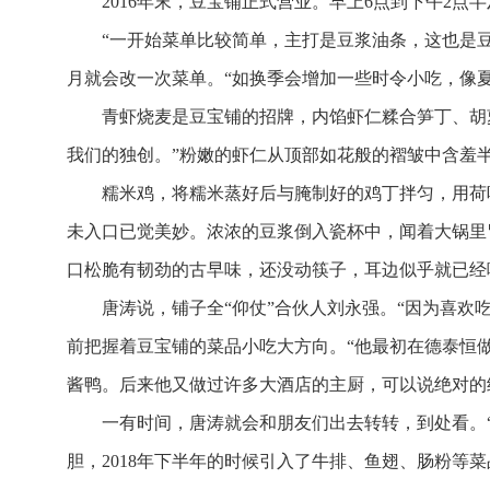
2016年末，豆宝铺正式营业。早上6点到下午2点
“一开始菜单比较简单，主打是豆浆油条，这也是
月就会改一次菜单。“如换季会增加一些时令小吃，像
青虾烧麦是豆宝铺的招牌，内馅虾仁糅合笋丁、胡
我们的独创。”粉嫩的虾仁从顶部如花般的褶皱中含羞半
糯米鸡，将糯米蒸好后与腌制好的鸡丁拌匀，用荷
未入口已觉美妙。浓浓的豆浆倒入瓷杯中，闻着大锅里
口松脆有韧劲的古早味，还没动筷子，耳边似乎就已经
唐涛说，铺子全“仰仗”合伙人刘永强。“因为喜欢
前把握着豆宝铺的菜品小吃大方向。“他最初在德泰恒
酱鸭。后来他又做过许多大酒店的主厨，可以说绝对的
一有时间，唐涛就会和朋友们出去转转，到处看。
胆，2018年下半年的时候引入了牛排、鱼翅、肠粉