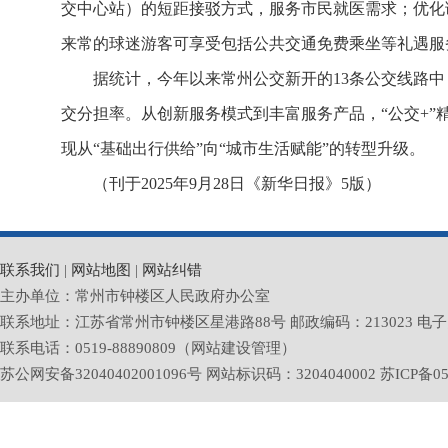
交中心站）的短距接驳方式，服务市民就医需求；优化调
来常的球迷游客可享受包括公共交通免费乘坐等礼遇服
据统计，今年以来常州公交新开的13条公交线路
交分担率。从创新服务模式到丰富服务产品，“公交+”
现从“基础出行供给”向“城市生活赋能”的转型升级。
（刊于2025年9月28日《新华日报》5版）
联系我们
|
网站地图
|
网站纠错
主办单位：常州市钟楼区人民政府办公室
联系地址：江苏省常州市钟楼区星港路88号 邮政编码：213023 电子邮箱：zlq
联系电话：0519-88890809（网站建设管理）
苏公网安备32040402001096号 网站标识码：3204040002
苏ICP备05