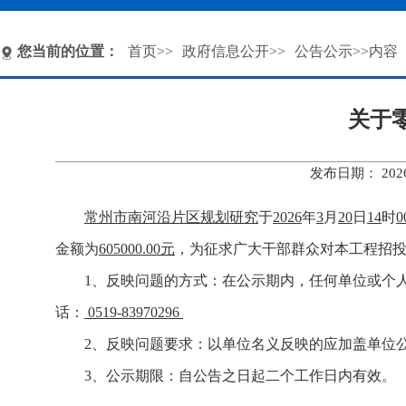
您当前的位置：
首页
>>
政府信息公开
>>
公告公示
>>内容
关于
发布日期： 20
常州市南河沿片区规划研究
于
2026
年
3
月
20
日
14
时
0
金额为
605000.
00元
，为征求广大干部群众对本工程招
1、反映问题的方式：在公示期内，任何单位或个
话：
0519-83970296
2、反映问题要求：以单位名义反映的应加盖单位
3、公示期限：自公告之日起二个工作日内有效。