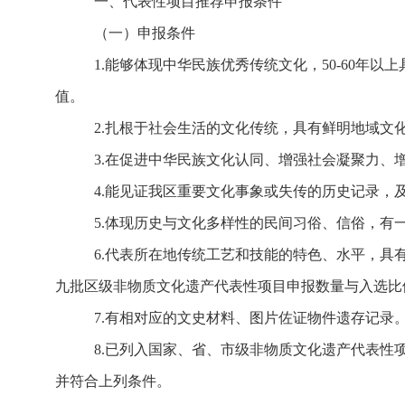
一、代表性项目推荐申报条件
（一）申报条件
1.
能够体现中华民族优秀传统文化，
50
-
60
年以上
值。
2.
扎根于社会生活的文化传统，具有鲜明地域文
3.
在促进中华民族文化认同、增强社会凝聚力、
4.
能见证我区重要文化事象或失传的历史记录，
5.
体现历史与文化多样性的民间习俗、信俗，有
6.
代表所在地传统工艺和技能的特色、水平，具
九
批区级非物质文化遗产代表性项目申报数量与入选比
7.
有相对应的文史材料、图片佐证物件遗存记录
8.
已列入国家、省、市级非物质文化遗产代表性
并符合上列条件。