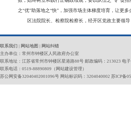
效，始终树立和践行正确政绩观，要以队伍之“专”促招
之“优”助落地之“快”，加强市场主体梯度培育，让更多
区法院院长、检察院检察长，经开区党政主要领导
联系我们
|
网站地图
|
网站纠错
主办单位：常州市钟楼区人民政府办公室
联系地址：江苏省常州市钟楼区星港路88号 邮政编码：213023 电子邮箱：zlq
联系电话：0519-88890809（网站建设管理）
苏公网安备32040402001096号 网站标识码：3204040002
苏ICP备05