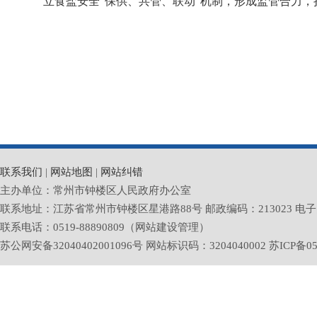
立食盐安全“保供、共管、联动”机制，形成监管合力
联系我们
|
网站地图
|
网站纠错
主办单位：常州市钟楼区人民政府办公室
联系地址：江苏省常州市钟楼区星港路88号 邮政编码：213023 电子邮箱：zlq
联系电话：0519-88890809（网站建设管理）
苏公网安备32040402001096号 网站标识码：3204040002
苏ICP备05