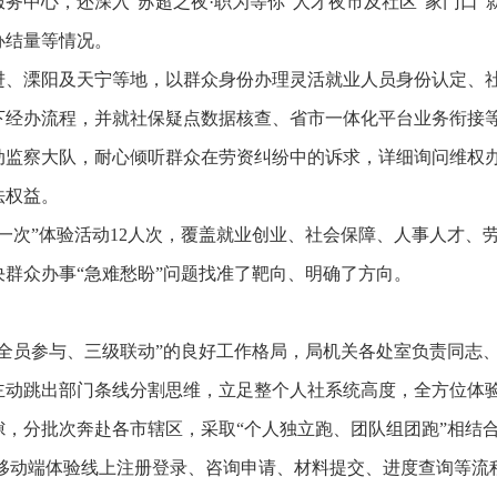
务中心，还深入“苏超之夜·职为等你”人才夜市及社区“家门口
办结量等情况。
进、溧阳及天宁等地，以群众身份办理灵活就业人员身份认定、
下经办流程，并就社保疑点数据核查、省市一体化平台业务衔接
动监察大队，耐心倾听群众在劳资纠纷中的诉求，详细询问维权
法权益。
一次”体验活动12人次，覆盖就业创业、社会保障、人事人才、
决群众办事“急难愁盼”问题找准了靶向、明确了方向。
“全员参与、三级联动”的良好工作格局，局机关各处室负责同志
主动跳出部门条线分割思维，立足整个人社系统高度，全方位体
隙，分批次奔赴各市辖区，采取“个人独立跑、团队组团跑”相结
、移动端体验线上注册登录、咨询申请、材料提交、进度查询等流