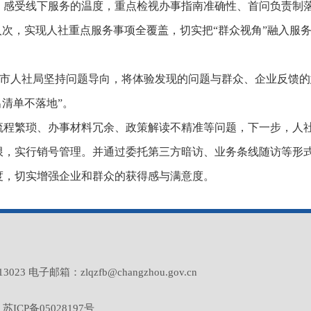
，感受线下服务的温度，重点检视办事指南准确性、首问负责制
余人次，实现人社重点服务事项全覆盖，切实把“群众视角”融入服
改”。市人社局坚持问题导向，将体验发现的问题与群众、企业反馈
出清单不落地”。
流程繁琐、办事材料冗余、政策解读不精准等问题，下一步，人
限，实行销号管理。并通过委托第三方暗访、业务条线随访等形
度，切实增强企业和群众的获得感与满意度。
子邮箱：zlqzfb@changzhou.gov.cn
2
苏ICP备05028197号