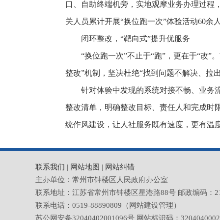
口、自助终端机旁，实地观摩业务办理过程
关人员累计开展“换位跑一次”体验活动60
闭环整改，“靶向式”提升优服务
“换位跑一次”不止于“跑”，更在于“
整改”机制，坚决杜绝“找到问题不解决、拉
针对体验中发现的系统对接不畅、业务
整改清单，明确整改目标、责任人和完成时
统作风建设，让人社服务既有速度，更有温
联系我们
|
网站地图
|
网站纠错
主办单位：常州市钟楼区人民政府办公室
联系地址：江苏省常州市钟楼区星港路88号 邮政编码：213023 电
联系电话：0519-88890809（网站建设管理）
苏公网安备32040402001096号 网站标识码：320404000