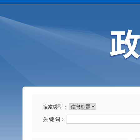
搜索类型：
关 键 词：